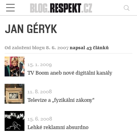
Respekt
Vy
JAN GÉRYK
Od založení blogu 8. 6. 2007
napsal 43 článků
15. 1. 2009
TV Boom aneb nové digitální kanály
11. 8. 2008
Televize a „fyzikální zákony“
15. 6. 2008
Lehké reklamní absurdno