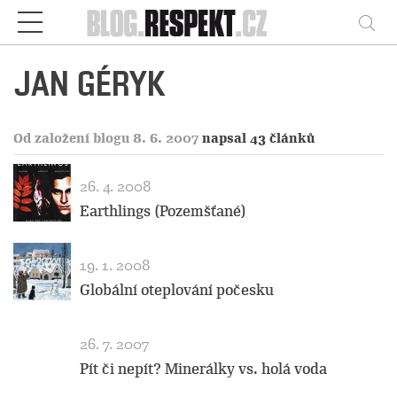
Respekt
Vy
JAN GÉRYK
Od založení blogu 8. 6. 2007
napsal 43 článků
26. 4. 2008
Earthlings (Pozemšťané)
19. 1. 2008
Globální oteplování počesku
26. 7. 2007
Pít či nepít? Minerálky vs. holá voda