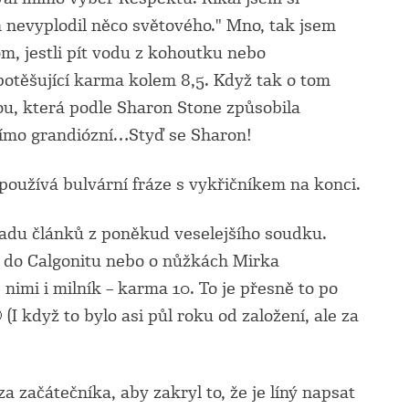
h nevyplodil něco světového." Mno, tak jsem
m, jestli pít vodu z kohoutku nebo
otěšující karma kolem 8,5. Když tak o tom
ou, která podle Sharon Stone způsobila
přímo grandiózní…Styď se Sharon!
 používá bulvární fráze s vykřičníkem na konci.
adu článků z poněkud veselejšího soudku.
 do Calgonitu nebo o nůžkách Mirka
nimi i milník – karma 10. To je přesně to po
 (I když to bylo asi půl roku od založení, ale za
za začátečníka, aby zakryl to, že je líný napsat