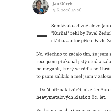
Jan Géryk
5. 6. 2008 19:06
–
Semlývalo…divné slovo (auto
"Kurňa!" řekl by Pavel Zed
stádia…autor píše o Pavlu Z
No, všechno to začalo tím, že jsem 
roce jsem překonal jistý stud a zal
na megahit, který se rádia bojí hrá
to psaní zalíbilo a měl jsem v zálo
– Další příznak tvůrčí mizérie: Aut
heavymetalových klasik z 80. let.
Psal jsem, psal, až jsem se vyprac