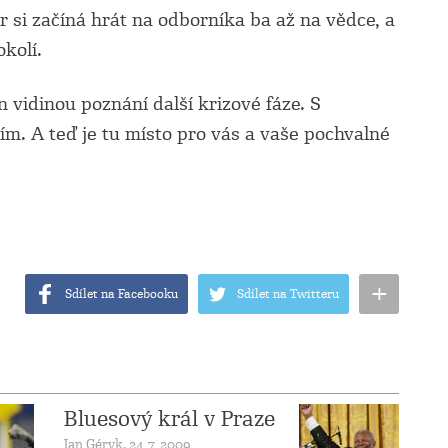
r si začíná hrát na odborníka ba až na vědce, a
kolí.
n vidinou poznání další krizové fáze. S
ím. A teď je tu místo pro vás a vaše pochvalné
+
Sdílet na Facebooku
Sdílet na Twitteru
Bluesový král v Praze
Jan Géryk, 24. 7. 2009