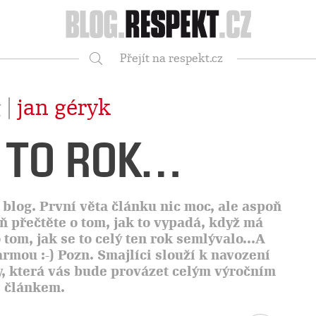
Respekt
Přejít na respekt.cz
Vyhledávání
 |
jan géryk
E TO ROK…
u blog. První věta článku nic moc, ale aspoň
ň přečtěte o tom, jak to vypadá, když má
o tom, jak se to celý ten rok semlývalo...A
karmou :-) Pozn. Smajlíci slouží k navození
y, která vás bude provázet celým výročním
článkem.