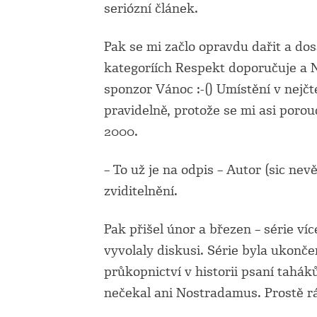
seriózní článek.
Pak se mi začlo opravdu dařit a do
kategoríích Respekt doporučuje a N
sponzor Vánoc :-() Umístění v nejč
pravidelně, protože se mi asi poro
2000.
– To už je na odpis – Autor (sic n
zviditelnění.
Pak přišel únor a březen – série v
vyvolaly diskusi. Série byla ukonč
průkopnictví v historii psaní tahák
nečekal ani Nostradamus. Prostě r