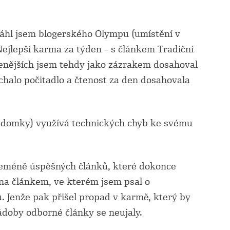
sáhl jsem blogerského Olympu (umístění v
ejlepší karma za týden – s článkem Tradiční
tenějších jsem tehdy jako zázrakem dosahoval
uchalo počitadlo a čtenost za den dosahovala
evědomky) využívá technických chyb ke svému
íceméně úspěšných článků, které dokonce
ena článkem, ve kterém jsem psal o
ů. Jenže pak přišel propad v karmě, který by
ádoby odborné články se neujaly.