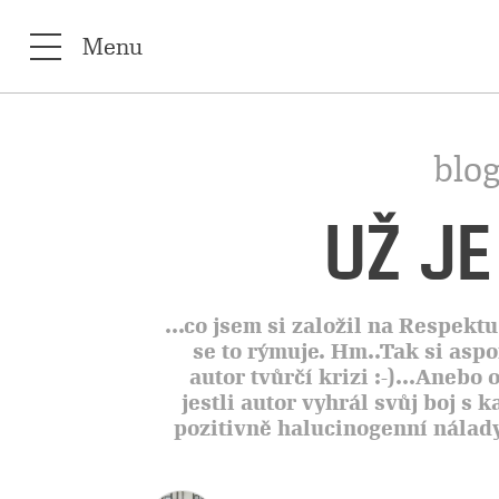
Menu
blog
UŽ J
...co jsem si založil na Respekt
se to rýmuje. Hm..Tak si aspo
autor tvůrčí krizi :-)...Anebo 
jestli autor vyhrál svůj boj s 
pozitivně halucinogenní nálad