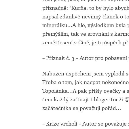
příznačně: "Kurňa, to by bylo abyc
napsal zdánlivě nevinný článek o to
minerálku…A hle, výsledkem byla p
přemýšlím, tak ve srovnání s karm
zemětřesení v Číně, je to úspěch 
– Příznak č. 3 – Autor pro pobavení
Nabuzen úspěchem jsem vyplodil s
Třeba o tom, jak nacpat nekonečno
Topolánka…A pak přišly ovečky a s 
čem každý začínající bloger touží 🙂
začátečníka se považuji pořád…
– Krize vrcholí – Autor se považuje 