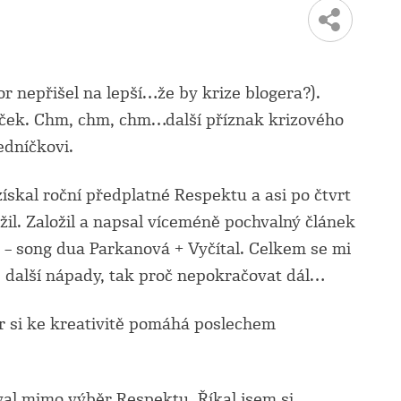
r nepřišel na lepší…že by krize blogera?).
níček. Chm, chm, chm…další příznak krizového
edníčkovi.
získal roční předplatné Respektu a asi po čtvrt
ožil. Založil a napsal víceméně pochvalný článek
t – song dua Parkanová + Vyčítal. Celkem se mi
ze další nápady, tak proč nepokračovat dál…
or si ke kreativitě pomáhá poslechem
oval mimo výběr Respektu. Říkal jsem si