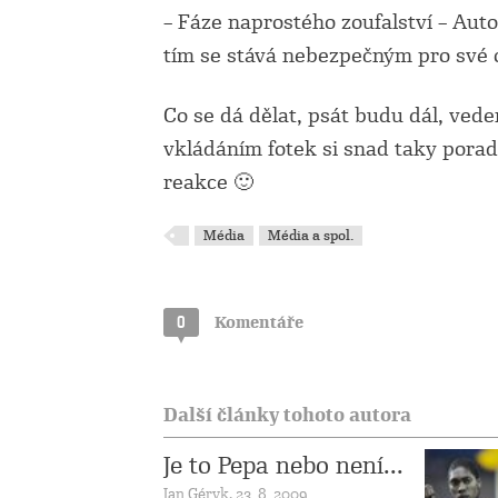
– Fáze naprostého zoufalství – Auto
tím se stává nebezpečným pro své o
Co se dá dělat, psát budu dál, vede
vkládáním fotek si snad taky porad
reakce 🙂
Média
Média a spol.
0
Komentáře
Další články tohoto autora
Je to Pepa nebo není...
Jan Géryk, 23. 8. 2009