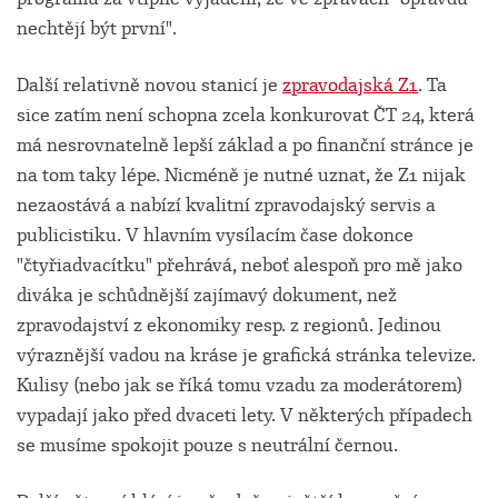
nechtějí být první".
Další relativně novou stanicí je
zpravodajská Z1
. Ta
sice zatím není schopna zcela konkurovat ČT 24, která
má nesrovnatelně lepší základ a po finanční stránce je
na tom taky lépe. Nicméně je nutné uznat, že Z1 nijak
nezaostává a nabízí kvalitní zpravodajský servis a
publicistiku. V hlavním vysílacím čase dokonce
"čtyřiadvacítku" přehrává, neboť alespoň pro mě jako
diváka je schůdnější zajímavý dokument, než
zpravodajství z ekonomiky resp. z regionů. Jedinou
výraznější vadou na kráse je grafická stránka televize.
Kulisy (nebo jak se říká tomu vzadu za moderátorem)
vypadají jako před dvaceti lety. V některých případech
se musíme spokojit pouze s neutrální černou.