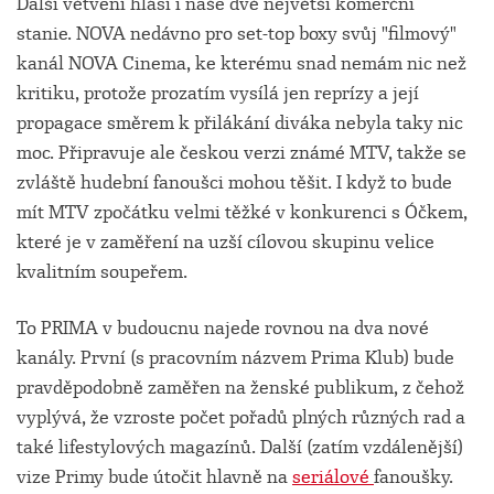
Další větvení hlásí i naše dvě největší komerční
stanie. NOVA nedávno pro set-top boxy svůj "filmový"
kanál NOVA Cinema, ke kterému snad nemám nic než
kritiku, protože prozatím vysílá jen reprízy a její
propagace směrem k přilákání diváka nebyla taky nic
moc. Připravuje ale českou verzi známé MTV, takže se
zvláště hudební fanoušci mohou těšit. I když to bude
mít MTV zpočátku velmi těžké v konkurenci s Óčkem,
které je v zaměření na uzší cílovou skupinu velice
kvalitním soupeřem.
To PRIMA v budoucnu najede rovnou na dva nové
kanály. První (s pracovním názvem Prima Klub) bude
pravděpodobně zaměřen na ženské publikum, z čehož
vyplývá, že vzroste počet pořadů plných různých rad a
také lifestylových magazínů. Další (zatím vzdálenější)
vize Primy bude útočit hlavně na
seriálové
fanoušky.