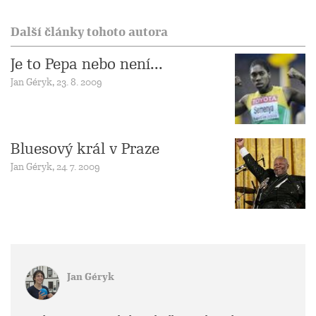
Další články tohoto autora
Je to Pepa nebo není...
Jan Géryk, 23. 8. 2009
Bluesový král v Praze
Jan Géryk, 24. 7. 2009
Jan Géryk