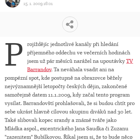
15. 1. 2009 16:01
P
rojíždějíc jednotlivé kanály při hledání
příjemného oddechu ve večerních hodinách
jsem už pár měsíců narážel na upoutávky
TV
Barrandov
. Ta neváhala vsadit ani na
pompézní spot, kde postupně na obrazovce běžely
nejvýznamnější letopočty českých dějin, zakončené
samořejmě datem 11.1.2009, kdy začal tento program
vysílat. Barrandovští prohlašovali, že si budou chtít pro
sebe ukrást hlavně cílovou skupinu diváků nad 30 let.
Také slibovali kopec srandy a známé tváře jako
Mládka aspol., excentrického Jana Saudka či Zuzanu
"zazenitem" Bubílkovou. Říkal jsem si, že to bude něco