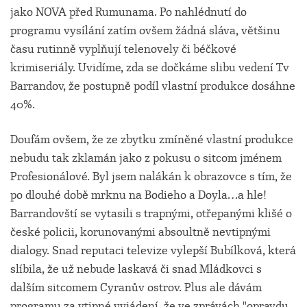
jako NOVA před Rumunama. Po nahlédnutí do
programu vysílání zatím ovšem žádná sláva, většinu
času rutinně vyplňují telenovely či béčkové
krimiseriály. Uvidíme, zda se dočkáme slibu vedení Tv
Barrandov, že postupně podíl vlastní produkce dosáhne
40%.
Doufám ovšem, že ze zbytku zmíněné vlastní produkce
nebudu tak zklamán jako z pokusu o sitcom jménem
Profesionálové. Byl jsem nalákán k obrazovce s tím, že
po dlouhé době mrknu na Bodieho a Doyla…a hle!
Barrandovští se vytasili s trapnými, otřepanými klišé o
české policii, korunovanými absoultně nevtipnými
dialogy. Snad reputaci televize vylepší Bubílková, která
slíbila, že už nebude laskavá či snad Mládkovci s
dalším sitcomem Cyranův ostrov. Plus ale dávám
programu za vtipné vyjádení, že ve zprávách "opravdu