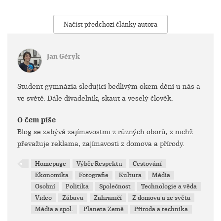
Načíst předchozí články autora
Jan Géryk
Student gymnázia sledující bedlivým okem dění u nás a
ve světě. Dále divadelník, skaut a veselý člověk.
O čem píše
Blog se zabývá zajímavostmi z různých oborů, z nichž
převažuje reklama, zajímavosti z domova a přírody.
Homepage
Výběr Respektu
Cestování
Ekonomika
Fotografie
Kultura
Média
Osobní
Politika
Společnost
Technologie a věda
Video
Zábava
Zahraničí
Z domova a ze světa
Média a spol.
Planeta Země
Příroda a technika