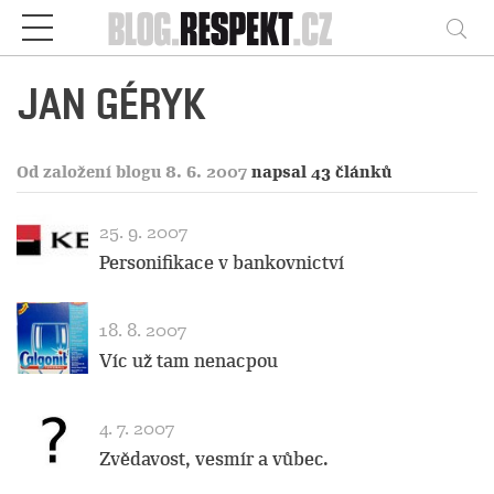
Respekt
Vy
JAN GÉRYK
Od založení blogu 8. 6. 2007
napsal 43 článků
25. 9. 2007
Personifikace v bankovnictví
18. 8. 2007
Víc už tam nenacpou
4. 7. 2007
Zvědavost, vesmír a vůbec.