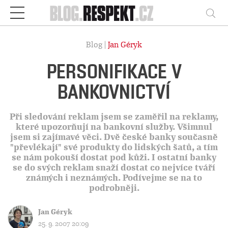
Respekt
Vy
Blog |
Jan Géryk
PERSONIFIKACE V
BANKOVNICTVÍ
Při sledování reklam jsem se zaměřil na reklamy,
které upozorňují na bankovní služby. Všimnul
jsem si zajímavé věci. Dvě české banky současně
"převlékají" své produkty do lidských šatů, a tím
se nám pokouší dostat pod kůži. I ostatní banky
se do svých reklam snaží dostat co nejvíce tváří
známých i neznámých. Podívejme se na to
podrobněji.
Jan Géryk
25. 9. 2007 20:09