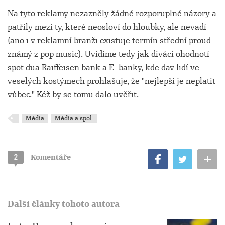
Na tyto reklamy nezazněly žádné rozporuplné názory a
patřily mezi ty, které neosloví do hloubky, ale nevadí
(ano i v reklamní branži existuje termín střední proud
známý z pop music). Uvidíme tedy jak diváci ohodnotí
spot dua Raiffeisen bank a E- banky, kde dav lidí ve
veselých kostýmech prohlašuje, že "nejlepší je neplatit
vůbec." Kéž by se tomu dalo uvěřit.
Média
Média a spol.
+
2
Komentáře
Další články tohoto autora