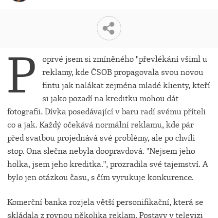
P
oprvé jsem si zmíněného "převlékání všiml u
reklamy, kde ČSOB propagovala svou novou
fintu jak nalákat zejména mladé klienty, kteří
si jako pozadí na kreditku mohou dát
fotografii. Dívka posedávající v baru radí svému příteli
co a jak. Každý očekává normální reklamu, kde pár
před svatbou projednává své problémy, ale po chvíli
stop. Ona slečna nebyla doopravdová. "Nejsem jeho
holka, jsem jeho kreditka.", prozradila své tajemství. A
bylo jen otázkou času, s čím vyrukuje konkurence.
Komerční banka rozjela větší personifikační, která se
skládala z rovnou několika reklam. Postavy v televizi