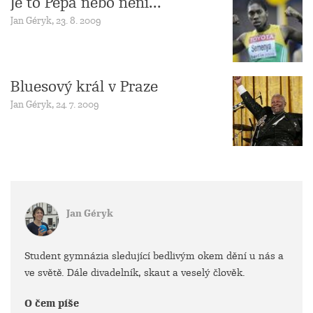
Je to Pepa nebo není...
Jan Géryk, 23. 8. 2009
Bluesový král v Praze
Jan Géryk, 24. 7. 2009
Jan Géryk
Student gymnázia sledující bedlivým okem dění u nás a
ve světě. Dále divadelník, skaut a veselý člověk.
O čem píše