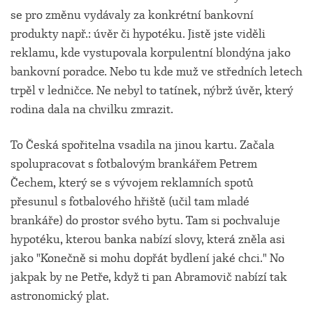
se pro změnu vydávaly za konkrétní bankovní
produkty např.: úvěr či hypotéku. Jistě jste viděli
reklamu, kde vystupovala korpulentní blondýna jako
bankovní poradce. Nebo tu kde muž ve středních letech
trpěl v ledničce. Ne nebyl to tatínek, nýbrž úvěr, který
rodina dala na chvilku zmrazit.
To Česká spořitelna vsadila na jinou kartu. Začala
spolupracovat s fotbalovým brankářem Petrem
Čechem, který se s vývojem reklamních spotů
přesunul s fotbalového hřiště (učil tam mladé
brankáře) do prostor svého bytu. Tam si pochvaluje
hypotéku, kterou banka nabízí slovy, která zněla asi
jako "Konečně si mohu dopřát bydlení jaké chci." No
jakpak by ne Petře, když ti pan Abramovič nabízí tak
astronomický plat.