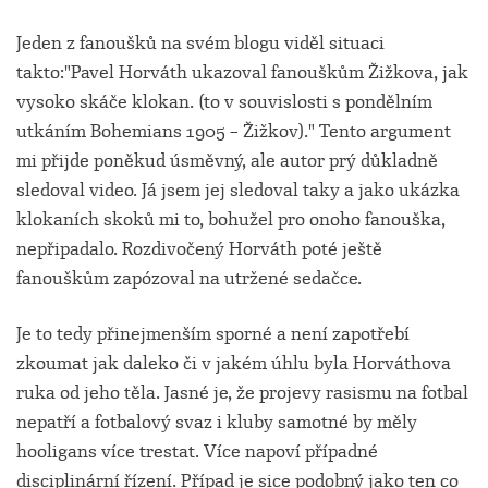
Jeden z fanoušků na svém blogu viděl situaci
takto:"Pavel Horváth ukazoval fanouškům Žižkova, jak
vysoko skáče klokan. (to v souvislosti s pondělním
utkáním Bohemians 1905 – Žižkov)." Tento argument
mi přijde poněkud úsměvný, ale autor prý důkladně
sledoval video. Já jsem jej sledoval taky a jako ukázka
klokaních skoků mi to, bohužel pro onoho fanouška,
nepřipadalo. Rozdivočený Horváth poté ještě
fanouškům zapózoval na utržené sedačce.
Je to tedy přinejmenším sporné a není zapotřebí
zkoumat jak daleko či v jakém úhlu byla Horváthova
ruka od jeho těla. Jasné je, že projevy rasismu na fotbal
nepatří a fotbalový svaz i kluby samotné by měly
hooligans více trestat. Více napoví případné
disciplinární řízení. Případ je sice podobný jako ten co