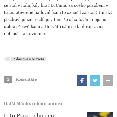
se stal v Itálii, kdy hráč Di Canio za svého působení v
Laziu otevřeně hajloval (sám to označil za starý římský
pozdrav),jenže rozdíl je v tom, že o hajlování nejsme
úplně přesvědčeni a Horváth sám se k ultrapravici
nehlásí. Tak uvidíme.
Z domova a ze světa
+
2
Komentáře
Další články tohoto autora
Je to Pepa nebo není...