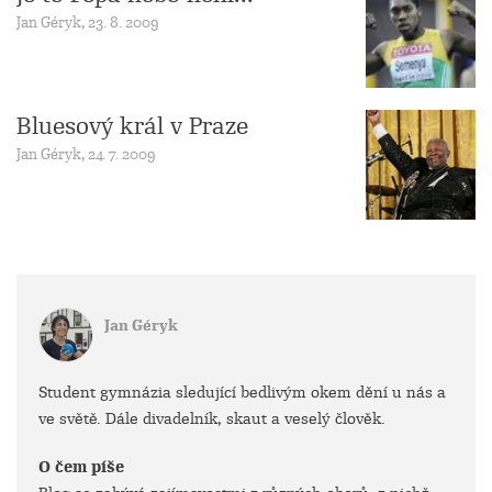
Jan Géryk, 23. 8. 2009
Bluesový král v Praze
Jan Géryk, 24. 7. 2009
Jan Géryk
Student gymnázia sledující bedlivým okem dění u nás a
ve světě. Dále divadelník, skaut a veselý člověk.
O čem píše