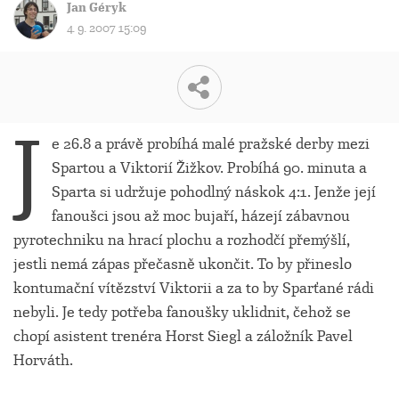
Jan Géryk
4. 9. 2007 15:09
J
e 26.8 a právě probíhá malé pražské derby mezi
Spartou a Viktorií Žižkov. Probíhá 90. minuta a
Sparta si udržuje pohodlný náskok 4:1. Jenže její
fanoušci jsou až moc bujaří, házejí zábavnou
pyrotechniku na hrací plochu a rozhodčí přemýšlí,
jestli nemá zápas přečasně ukončit. To by přineslo
kontumační vítězství Viktorii a za to by Sparťané rádi
nebyli. Je tedy potřeba fanoušky uklidnit, čehož se
chopí asistent trenéra Horst Siegl a záložník Pavel
Horváth.