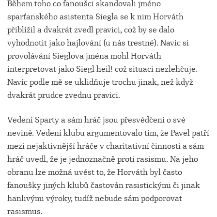
Během toho co fanoušci skandovali jméno
sparťanského asistenta Siegla se k nim Horváth
přiblížil a dvakrát zvedl pravici, což by se dalo
vyhodnotit jako hajlování (u nás trestné). Navíc si
provolávání Sieglova jména mohl Horváth
interpretovat jako Siegl heil! což situaci nezlehčuje.
Navíc podle mě se uklidňuje trochu jinak, než když
dvakrát prudce zvednu pravici.
Vedení Sparty a sám hráč jsou přesvědčeni o své
nevině. Vedení klubu argumentovalo tím, že Pavel patří
mezi nejaktivnější hráče v charitativní činnosti a sám
hráč uvedl, že je jednoznačně proti rasismu. Na jeho
obranu lze možná uvést to, že Horváth byl často
fanoušky jiných klubů častován rasistickými či jinak
hanlivými výroky, tudíž nebude sám podporovat
rasismus.