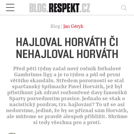
Respekt
Vy
Blog |
Jan Géryk
HAJLOVAL HORVÁTH ČI
NEHAJLOVAL HORVÁTH
Před pěti týdny začal nový ročník fotbalové
Gambrinus ligy a je to týden a půl od první
většího skandálu. Středem pozornosti se stal
sparťanský špílmachr Pavel Horváth, jež byl
přistihnut jak zdraví rozbouřené davy fanoušků
Sparty pozvednutím pravice. Jednalo se však o
nacistický pozdrav, tzv. hajlování? To už se asi
nedozvíme, jedině, že by se přiznal sám Horváth,
ale můžeme se pravdě alespoň přiblížit. Shrňme
si tedy všechna pro a proti.