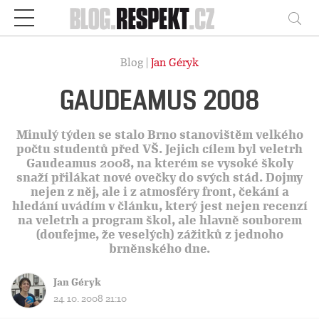
Respekt
Vy
Blog |
Jan Géryk
GAUDEAMUS 2008
Minulý týden se stalo Brno stanovištěm velkého
počtu studentů před VŠ. Jejich cílem byl veletrh
Gaudeamus 2008, na kterém se vysoké školy
snaží přilákat nové ovečky do svých stád. Dojmy
nejen z něj, ale i z atmosféry front, čekání a
hledání uvádím v článku, který jest nejen recenzí
na veletrh a program škol, ale hlavně souborem
(doufejme, že veselých) zážitků z jednoho
brněnského dne.
Jan Géryk
24. 10. 2008 21:10