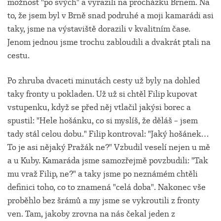
možnost "po svých" a vyrazili na procházku Brnem. Na
to, že jsem byl v Brně snad podruhé a moji kamarádi asi
taky, jsme na výstaviště dorazili v kvalitním čase.
Jenom jednou jsme trochu zabloudili a dvakrát ptali na
cestu.
Po zhruba dvaceti minutách cesty už byly na dohled
taky fronty u pokladen. Už už si chtěl Filip kupovat
vstupenku, když se před něj vtlačil jakýsi borec a
spustil: "Hele hošánku, co si myslíš, že děláš – jsem
tady stál celou dobu." Filip kontroval: "Jaký hošánek…
To je asi nějaký Pražák ne?" Vzbudil veselí nejen u mě
a u Kuby. Kamaráda jsme samozřejmě povzbudili: "Tak
mu vraž Filip, ne?" a taky jsme po neznámém chtěli
definici toho, co to znamená "celá doba". Nakonec vše
proběhlo bez šrámů a my jsme se vykroutili z fronty
ven. Tam, jakoby zrovna na nás čekal jeden z