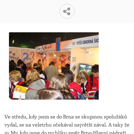
Ve středu, kdy jsem se do Brna se skupinou spolužáků
vydal, se na veletrhu očekával největší nával. A taky že
jo. My, kdo jsme do rychlíku směr Brno-Hlavní nádraží