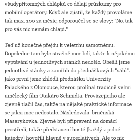
všudypřítomných chlápků co dělají průzkumy pro
mobilní operátory. Když ale zjistil, že každý provoláme
tak max. 100 za měsíc, odporoučel se se slovy: "No, tak
pro vás nic nemám chlapi."
Teď už konečně přejdu k veletrhu samotnému.
Dopoledne tam bylo strašně moc lidí, takže k nějakému
vyptávání u jednotlivých stánků nedošlo. Obešli jsme
jednotlivé stánky a zamířili do přednáškových "sálů".
Jako první jsme zhlédli přednášku Univerzity
Palackého z Olomouce, kterou prolínal tradičně velmi
umělecký film Otakáro Schmidta. Provázejícího ale
zjevně tlačil čas, takže na nějaké praktické informace
se jaksi moc nedostalo. Následovala brněnská
Masarykovka. Zjevně byli připraveni na domácí
prostředí, takže představení hosté (každý z jedné
katedry) hovořili hlavně v superlativech. Ale to nic