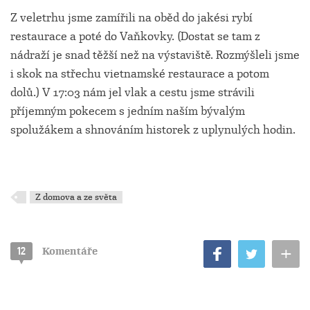
Z veletrhu jsme zamířili na oběd do jakési rybí
restaurace a poté do Vaňkovky. (Dostat se tam z
nádraží je snad těžší než na výstaviště. Rozmýšleli jsme
i skok na střechu vietnamské restaurace a potom
dolů.) V 17:03 nám jel vlak a cestu jsme strávili
příjemným pokecem s jedním naším bývalým
spolužákem a shnováním historek z uplynulých hodin.
Z domova a ze světa
+
12
Komentáře