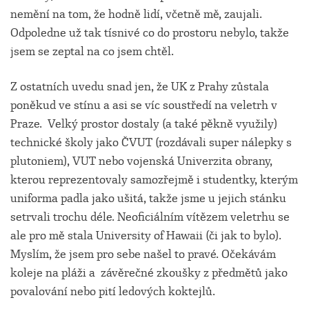
nemění na tom, že hodně lidí, včetně mě, zaujali.
Odpoledne už tak tísnivé co do prostoru nebylo, takže
jsem se zeptal na co jsem chtěl.
Z ostatních uvedu snad jen, že UK z Prahy zůstala
poněkud ve stínu a asi se víc soustředí na veletrh v
Praze. Velký prostor dostaly (a také pěkně využily)
technické školy jako ČVUT (rozdávali super nálepky s
plutoniem), VUT nebo vojenská Univerzita obrany,
kterou reprezentovaly samozřejmě i studentky, kterým
uniforma padla jako ušitá, takže jsme u jejich stánku
setrvali trochu déle. Neoficiálním vítězem veletrhu se
ale pro mě stala University of Hawaii (či jak to bylo).
Myslím, že jsem pro sebe našel to pravé. Očekávám
koleje na pláži a závěrečné zkoušky z předmětů jako
povalování nebo pití ledových koktejlů.