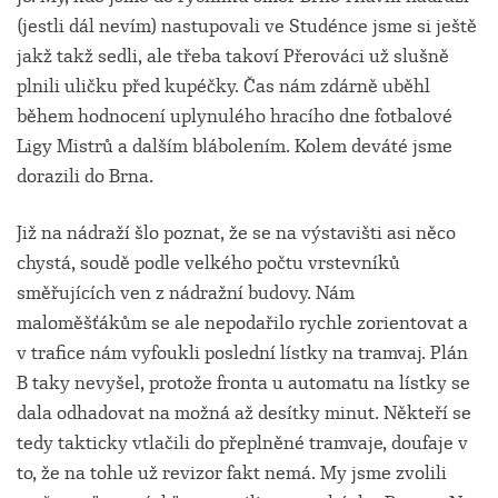
(jestli dál nevím) nastupovali ve Studénce jsme si ještě
jakž takž sedli, ale třeba takoví Přerováci už slušně
plnili uličku před kupéčky. Čas nám zdárně uběhl
během hodnocení uplynulého hracího dne fotbalové
Ligy Mistrů a dalším blábolením. Kolem deváté jsme
dorazili do Brna.
Již na nádraží šlo poznat, že se na výstavišti asi něco
chystá, soudě podle velkého počtu vrstevníků
směřujících ven z nádražní budovy. Nám
maloměšťákům se ale nepodařilo rychle zorientovat a
v trafice nám vyfoukli poslední lístky na tramvaj. Plán
B taky nevyšel, protože fronta u automatu na lístky se
dala odhadovat na možná až desítky minut. Někteří se
tedy takticky vtlačili do přeplněné tramvaje, doufaje v
to, že na tohle už revizor fakt nemá. My jsme zvolili