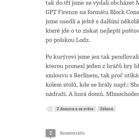
tak do tří jsme se vydali obcházet M
GPT Firenze na formátu Block Const
jsme usedli a ještě s dalšími někol
které jde o to získat nejlepší pošt
po polskou Lodz.
Po kurýrovi jsme jen tak pendlovali
kterou pronesl jeden z hráčů hry I
smlouvu s Berlínem, tak proč utíká
kolem stolů, kde se hrály např.: Sh
nádraží. A hurá domů. MImochodem
Z domova a ze světa
Zábava
2
Komentáře