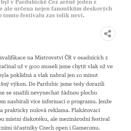
 byl v Pardubické Čez aréně jeden z
 je ale určena nejen fanouškům deskových
 o tomto festivalu zas tolik neví.
kvalifikace na Mistrovství ČR v osadnících z
začínal už v 9:00 museli jsme chytit vlak už ve
byla poklidná a vlak nabral jen 10 minut
lušný výkon. Do Pardubic jsme tedy dorazili
me se snažili nevynechat žádnou plochu
om nasbírali více informací o programu. Jenže
la prakticky nulová reklama. Plakátovací
u místní diskotéku, ale mezinárodní festival
tatními účastníky Czech open i Gameconu.