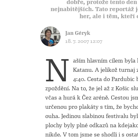
dobře, protože tento den
nejnabitějších. Tato reportáž
her, ale i těm, kteří
Jan Géryk
18. 7. 2007 12:07
N
aším hlavním cílem byla 
Katanu. A jelikož turnaj 
4:40. Cesta do Pardubic 
zpoždění. Na to, že jel až z Košic s
včas a hurá k Čez aréně. Cestou js
určenou pro plakáty s tím, že bych
ouha. Jedinou slabinou festivalu by
plochy byly plné odkazů na kdejako
nikde. V tom jsme se shodli i s os