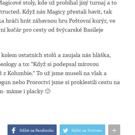
agicové stoly, kde už probíhal jiný turnaj a to
ructed. Když nás Magicy přestali bavit, tak
ika hráči hrát zábavnou hru Poštovní kurýr, ve
ovní kočár pro cesty od švýcarské Basileje
 kolem ostatních stolů a zaujala nás hláška,
deology a to: "Když si podepsal mírovou
š z Kolumbie." To už jsme museli na vlak a
ogun nebo Proroctví jsme si proklestili cestu na
- máme i placky 🙂
+
Sdílet na Facebooku
Sdílet na Twitteru