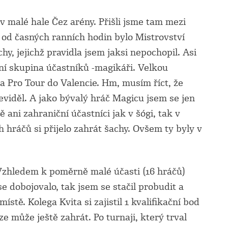
v malé hale Čez arény. Přišli jsme tam mezi
l od časných ranních hodin bylo Mistrovství
hy, jejichž pravidla jsem jaksi nepochopil. Asi
vní skupina účastníků -magikáři. Velkou
 na Pro Tour do Valencie. Hm, musím říct, že
eviděl. A jako bývalý hráč Magicu jsem se jen
ani zahraniční účastníci jak v šógi, tak v
 hráčů si přijelo zahrát šachy. Ovšem ty byly v
 Vzhledem k poměrně malé účasti (16 hráčů)
se dobojovalo, tak jsem se stačil probudit a
tě. Kolega Kvita si zajistil 1 kvalifikační bod
e může ještě zahrát. Po turnaji, který trval