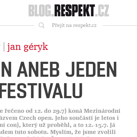
Respekt
Přejít na respekt.cz
Vyhledávání
 |
jan géryk
EN ANEB JEDEN
 FESTIVALU
pe řečeno od 12. do 29.7) koná Mezinárodní
názvem Czech open. Jeho součástí je letos i
 con), který už proběhl, a to 12.-15.7. Já
dem tuto sobotu. Myslím, že jsme zvolili