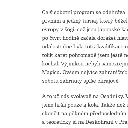
Celý sobotní program se odehrával 
prvními a jediný turnaj, který běže
evropy v šógi, což jsou japonské šac
po čtvrt hodině začala dorážet hla
událostí dne byla totiž kvalifikace
tolik karet pohromadě jsem ještě n
kochal. Výjimkou nebyli samozřejmě 
Magicu. Ovšem nejvíce zahraničních
sobotu zahrnuty spíše okrajově.
A to už nás svolávali na Osadníky.
jsme hráli pouze 4 kola. Takže než 
skončit na pěkném předposledním mís
a teoreticky si na Deskohraní v Praz