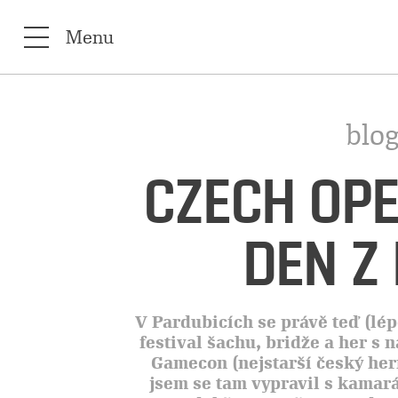
Menu
blog
CZECH OP
DEN Z
V Pardubicích se právě teď (lé
festival šachu, bridže a her s 
Gamecon (nejstarší český herní
jsem se tam vypravil s kamará