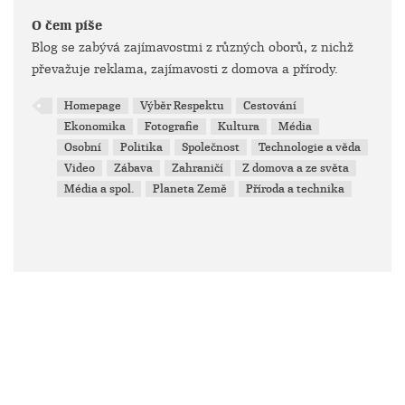
O čem píše
Blog se zabývá zajímavostmi z různých oborů, z nichž
převažuje reklama, zajímavosti z domova a přírody.
Homepage
Výběr Respektu
Cestování
Ekonomika
Fotografie
Kultura
Média
Osobní
Politika
Společnost
Technologie a věda
Video
Zábava
Zahraničí
Z domova a ze světa
Média a spol.
Planeta Země
Příroda a technika